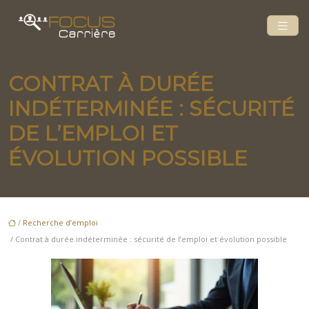
CONTRAT À DURÉE
INDÉTERMINÉE : SÉCURITÉ
DE L’EMPLOI ET
ÉVOLUTION POSSIBLE
/
Recherche d’emploi
/ Contrat à durée indéterminée : sécurité de l’emploi et évolution possible