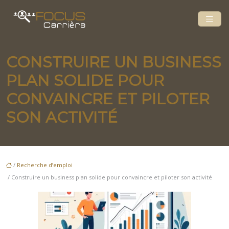
CONSTRUIRE UN BUSINESS
PLAN SOLIDE POUR
CONVAINCRE ET PILOTER
SON ACTIVITÉ
/
Recherche d’emploi
/ Construire un business plan solide pour convaincre et piloter son activité