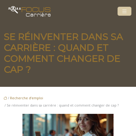
SE RÉINVENTER DANS SA
CARRIÈRE : QUAND ET
COMMENT CHANGER DE
CAP ?
/
Recherche d’emploi
/ Se réinventer dans sa carrière : quand et comment changer de cap ?